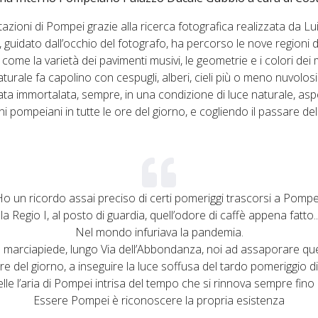
itazioni di Pompei grazie alla ricerca fotografica realizzata da Lu
, guidato dall’occhio del fotografo, ha percorso le nove regioni d
ì come la varietà dei pavimenti musivi, le geometrie e i colori dei 
aturale fa capolino con cespugli, alberi, cieli più o meno nuvolosi 
ata immortalata, sempre, in una condizione di luce naturale, asp
i pompeiani in tutte le ore del giorno, e cogliendo il passare dell
o un ricordo assai preciso di certi pomeriggi trascorsi a Pompe
alla Regio I, al posto di guardia, quell’odore di caffè appena fatto..
Nel mondo infuriava la pandemia.
 marciapiede, lungo Via dell’Abbondanza, noi ad assaporare que
del giorno, a inseguire la luce soffusa del tardo pomeriggio di 
lle l’aria di Pompei intrisa del tempo che si rinnova sempre fino a
Essere Pompei è riconoscere la propria esistenza