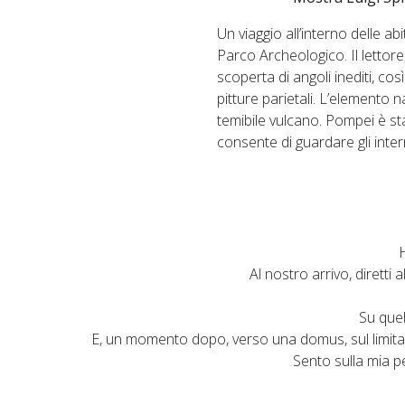
Un viaggio all’interno delle ab
Parco Archeologico. Il lettore
scoperta di angoli inediti, cos
pitture parietali. L’elemento n
temibile vulcano. Pompei è st
consente di guardare gli intern
H
Al nostro arrivo, diretti 
Su quel
E, un momento dopo, verso una domus, sul limitare 
Sento sulla mia pe